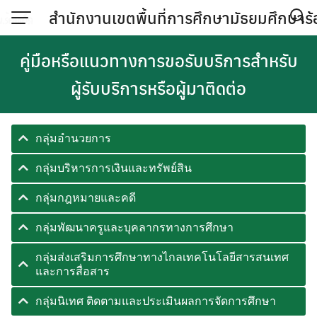
Skip
สำนักงานเขตพื้นที่การศึกษามัธยมศึกษาร้
to
content
คู่มือหรือแนวทางการขอรับบริการสำหรับ
ผู้รับบริการหรือผู้มาติดต่อ
กลุ่มอำนวยการ
กลุ่มบริหารการเงินและทรัพย์สิน
กลุ่มกฎหมายและคดี
กลุ่มพัฒนาครูและบุคลากรทางการศึกษา
กลุ่มส่งเสริมการศึกษาทางไกลเทคโนโลยีสารสนเทศ
และการสื่อสาร
กลุ่มนิเทศ ติดตามและประเมินผลการจัดการศึกษา