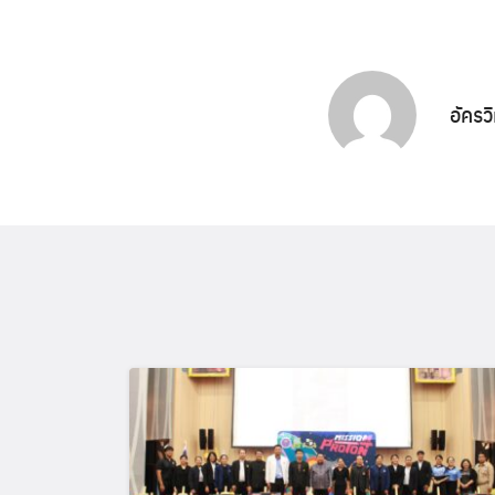
อัครว