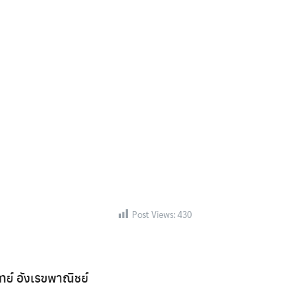
Search
Search
for:
Post Views:
430
ิทย์ อังเรขพาณิชย์