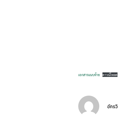
เอกสารแนบท้าย
ดาวน์โหลด
อัครว