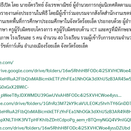
พิธีเปิด โดย นายอัครวิทย์ อังเรขพาณิชย์ ผู้อำนวยการกลุ่มนิเทศติดต
าวรายงานต่อประธานในพิธี โดยมีผู้เข้าร่วมอบรมจากสังกัดสำนักงานเขตพ
านเขตพื้นที่การศึกษาประถมศึกษาในจังหวัดร้อยเอ็ด ประกอบด้วย ผู้
า ครูผู้รับผิดชอบโครงการ ครูผู้รับผิดชอบด้าน ICT และครูที่มีทักษะ
ุณภาพ โรงเรียนละ 5 คน จำนวน 40 โรงเรียน รวมผู้เข้ารับการอบรมจำน
ชต์การ์เด้น อำเภอเมืองร้อยเอ็ด จังหวัดร้อยเอ็ด
le.com/
drive.google.com/drive/folders/16w5RhhH8FODc4i25XVHCWoe
lgBleHRuA2FlbQIxMABicmlkETFzYnFEa1NhOGk3dXhUSzB3AR4Sw5
G0xGxX2BWlC-
m_pWeeT8yJDXWMDU39GwUVxA
H8FODc4i25XVHCWoe4yss…
ogle.com/drive/folders/1GfnRz3M72kY9caVULEOKz5hrhTY6GnDD
ljNleHRuA2FlbQIxMABicmlkETFzYnFEa1NhOGk3dXhUSzB3AR49i
pXNLTIHK3fVTpHFKhIbZDntCdpoPg_aem_rBTQmyNGQ4V9nIGQ
gle.com/drive/folders/16w5RhhH8FODc4i25XVHCWoe4yssDZUbd