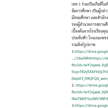
เขต 1 ร่วมเป็นเกียติใน
จัดการศึกษา เป็นผู้กล่
มัธยมศึกษา และสำนักง
รองผู้อำนวยการสถานศึกษ
เบื้องต้นจากโรงเรียนค
ประดับฟ้า โรงแรมเพชรรั
รวมลิงก์รูปภาพ
1.
https://drive.goog
…/16w5Rhh
https://
fbclid=IwY2xjawLJ
5syo782y5XkFhDy7h
0wjaY3_D9QFQQ_ae
2.
https://drive.go
fbclid=IwY2xjawLJ
INaTM0FVszINV3WF6
3.
https://drive.goo