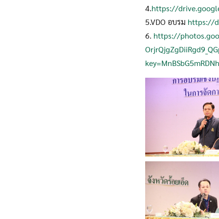
4.
https://drive.goo
5.VDO อบรม
https://
6.
https://photos.go
OrjrQjgZgDiiRgd9
key=MnBSbG5mRDNh