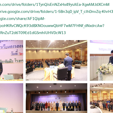
gle.com/drive/folders/1TynQisEnNZxHx49ysAEa-XgeAMJdXCmM
drive.google.com/drive/folders/1-5Bn3qD_ipV_T_cIhDnvZq-KhrH
ogle.com/share/AF1QipM-
_QGpoHKRvCWQcK93dBXNOouwwQbHF7wM7FHNf_dNxdrcAw?
RnZuT2d6T09Ed1dGSmhIUHVDcW13