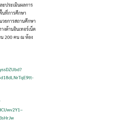
ามและประเมินผลการ
ื้นที่การศึกษา
อำนวยการสถานศึกษา
ทางด้านอินเทอร์เน็ต
วน 200 คน ณ ห้อง
4yssDZUbd?
d18dLNrTqE9tt-
?
8HCUwv2Y1–
BsHrJw