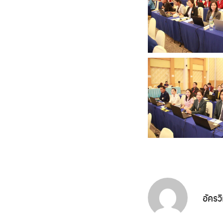
อัครว