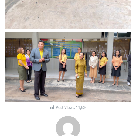
Search
Search
for:
Post Views:
11,530