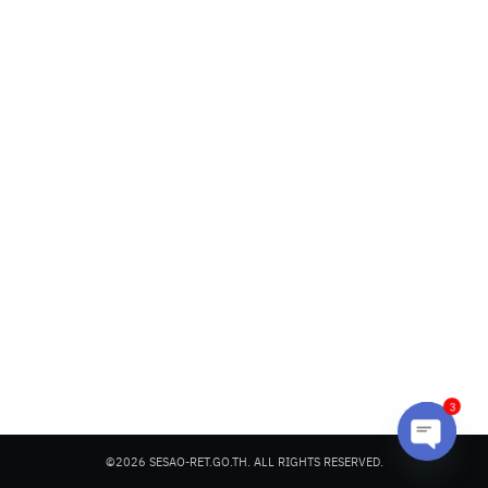
Search
Search
for:
3
©2026 SESAO-RET.GO.TH. ALL RIGHTS RESERVED.
Open