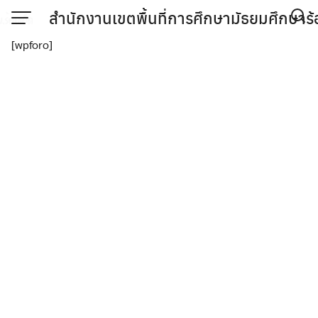
Skip
สำนักงานเขตพื้นที่การศึกษามัธยมศึกษาร้
to
[wpforo]
content