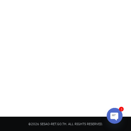
Search
Search
for:
3
©2026 SESAO-RET.GO.TH. ALL RIGHTS RESERVED.
Open