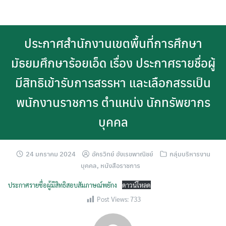
Skip
to
content
ประกาศสำนักงานเขตพื้นที่การศึกษา
มัธยมศึกษาร้อยเอ็ด เรื่อง ประกาศรายชื่อผู้
มีสิทธิเข้ารับการสรรหา และเลือกสรรเป็น
พนักงานราชการ ตำแหน่ง นักทรัพยากร
บุคคล
24 มกราคม 2024
อัครวิทย์ อังเรขพาณิชย์
กลุ่มบริหารงาน
บุคคล
,
หนังสือราชการ
ประกาศรายชื่อผู้มีสิทธิสอบสัมภาษณ์พยักง
ดาวน์โหลด
Post Views:
733