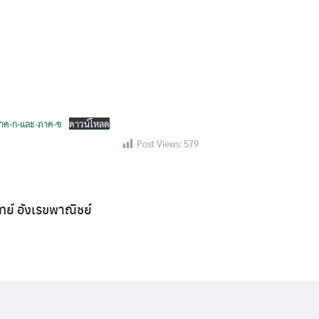
Search
-ภาค-ก-และ-ภาค-ข
ดาวน์โหลด
Search
for:
Post Views:
579
ิทย์ อังเรขพาณิชย์