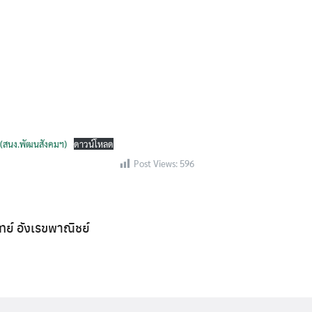
ม(สนง.พัฒนสังคมฯ)
ดาวน์โหลด
Post Views:
596
ิทย์ อังเรขพาณิชย์