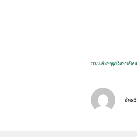
ระบบแจ้งเหตุฉุกเฉินทางสังค
อัครว