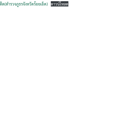
ด(ตำรวจภูธรจังหวัดร้อยเอ็ด)
ดาวน์โหลด