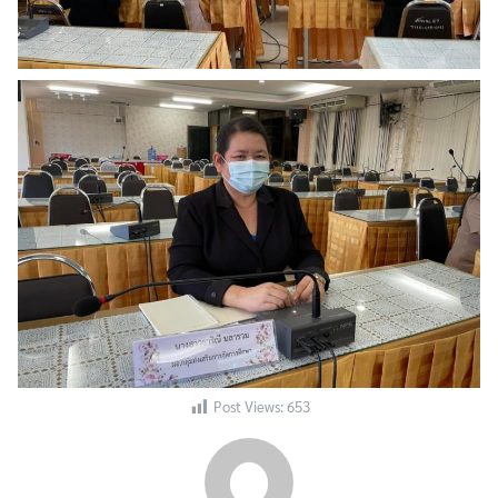
Search
Search
for:
Post Views:
653