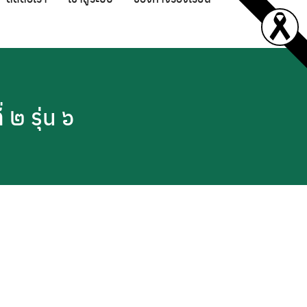
๒ รุ่น ๖