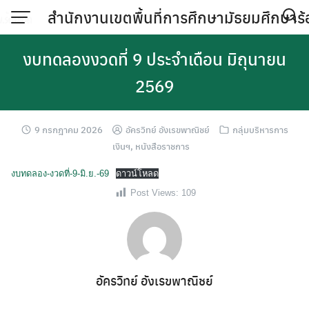
Skip
สำนักงานเขตพื้นที่การศึกษามัธยมศึกษาร้
to
content
งบทดลองงวดที่ 9 ประจำเดือน มิถุนายน
2569
9 กรกฎาคม 2026
อัครวิทย์ อังเรขพาณิชย์
กลุ่มบริหารการ
เงินฯ
,
หนังสือราชการ
งบทดลอง-งวดที่-9-มิ.ย.-69
ดาวน์โหลด
Post Views:
109
อัครวิทย์ อังเรขพาณิชย์