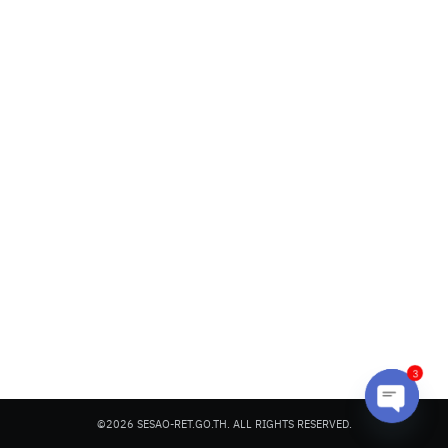
Search
Search
for:
3
©2026 SESAO-RET.GO.TH. ALL RIGHTS RESERVED.
Open